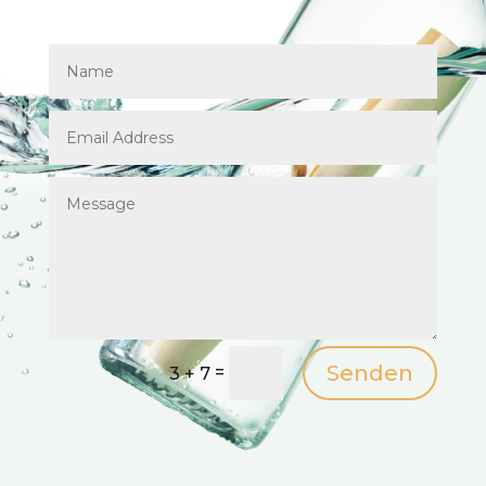
Senden
=
3 + 7