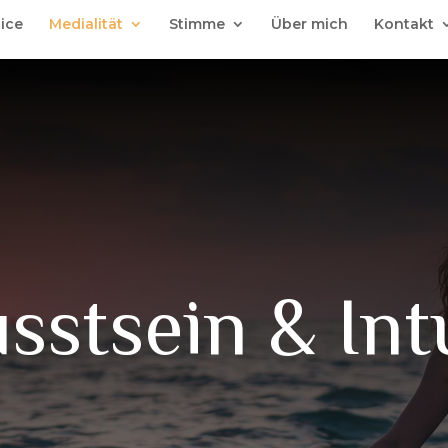
oice
Medialität
Stimme
Über mich
Kontakt
stsein & Int