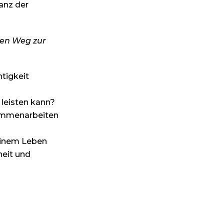
anz der
en Weg zur
tigkeit
 leisten kann?
sammenarbeiten
deinem Leben
heit und