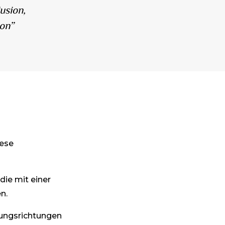
usion,
tion”
iese
 die mit einer
n.
ungsrichtungen