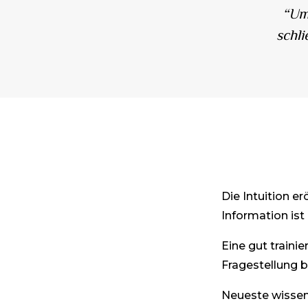
“Um d
schli
Die Intuition e
Information ist
Eine gut trainie
Fragestellung
Neueste wissen